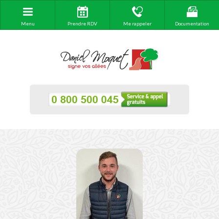
Menu
Prendre RDV
Me rappeler
Documentation