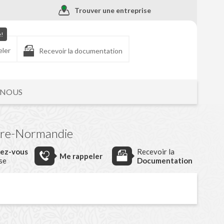
Trouver une entreprise
e!
eler
Recevoir la documentation
-NOUS
ire-Normandie
dez-vous
Recevoir la
Me rappeler
ise
Documentation