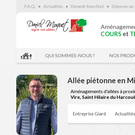
F.A.Q.
Actualités
Devenir franchisé
Déposer un 
Aménageme
COURS
et
T
QUI SOMMES-NOUS ?
NOS PROD
Allée piétonne en M
Aménagements d'allées à proxi
Vire, Saint Hilaire du Harcou
Entreprise Giard
Actualité