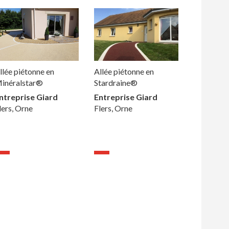
llée piétonne en
Allée piétonne en
inéralstar®
Stardraine®
ntreprise Giard
Entreprise Giard
lers, Orne
Flers, Orne