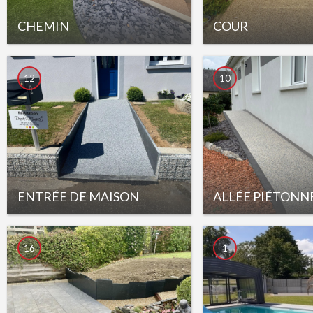
CHEMIN
COUR
12
10
ENTRÉE DE MAISON
ALLÉE PIÉTONN
16
1