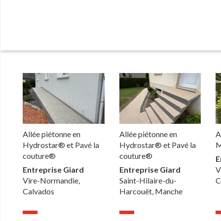
Allée piétonne en
Allée piétonne en
A
Hydrostar® et Pavé la
Hydrostar® et Pavé la
M
couture®
couture®
E
Entreprise Giard
Entreprise Giard
V
Vire-Normandie,
Saint-Hilaire-du-
C
Calvados
Harcouët, Manche