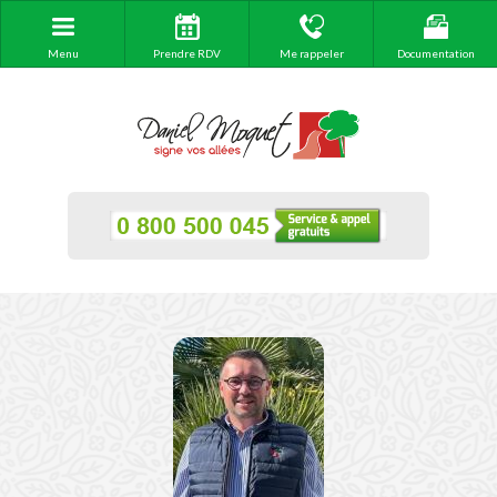
Menu
Prendre RDV
Me rappeler
Documentation