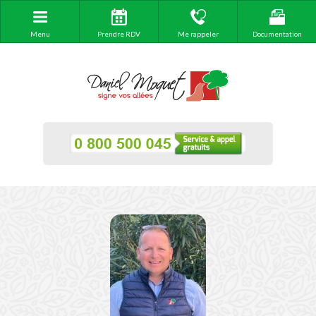
Menu
Prendre RDV
Me rappeler
Documentation