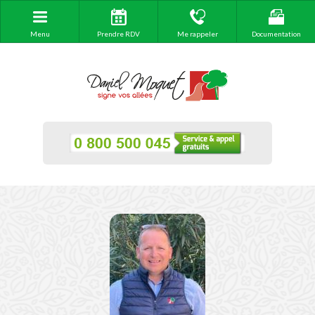
Menu
Prendre RDV
Me rappeler
Documentation