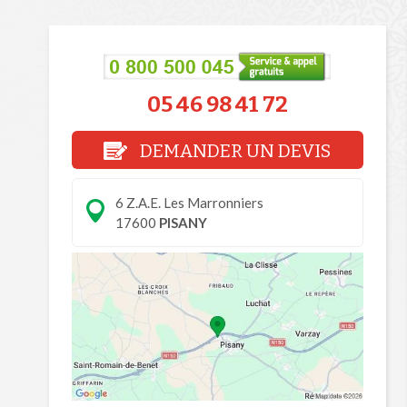
05 46 98 41 72
DEMANDER UN DEVIS
6 Z.A.E. Les Marronniers
17600
PISANY