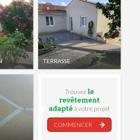
6
N
TERRASSE
le
Trouvez
revêtement
adapté
à votre projet
COMMENCER