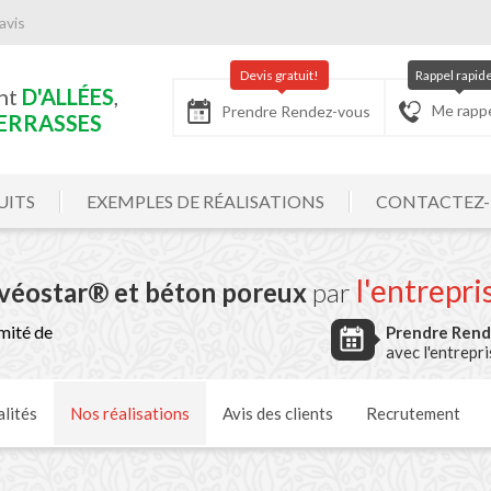
avis
Devis gratuit!
Rappel rapid
nt
D'ALLÉES
,
Me rapp
Prendre Rendez-vous
ERRASSES
UITS
EXEMPLES DE RÉALISATIONS
CONTACTEZ
l'entrepri
lvéostar® et béton poreux
par
mité de
Prendre Ren
avec l'entrepr
lités
Nos
réalisations
Avis
des clients
Recrutement