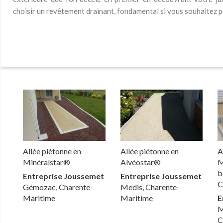
choisir un revêtement drainant, fondamental si vous souhaitez p
Allée piétonne en
Allée piétonne en
A
Minéralstar®
Alvéostar®
M
b
Entreprise Joussemet
Entreprise Joussemet
C
Gémozac, Charente-
Medis, Charente-
Maritime
Maritime
E
M
C