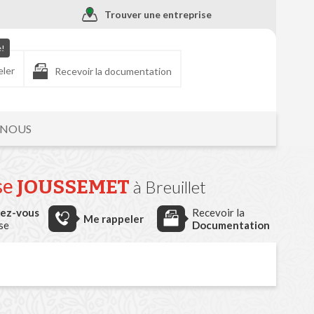
Trouver une entreprise
e!
eler
Recevoir la documentation
-NOUS
se
JOUSSEMET
à Breuillet
dez-vous
Recevoir la
Me rappeler
ise
Documentation