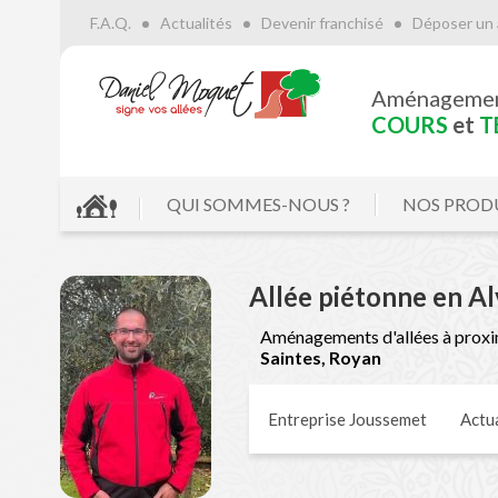
F.A.Q.
Actualités
Devenir franchisé
Déposer un 
Aménageme
COURS
et
T
QUI SOMMES-NOUS ?
NOS PROD
Allée piétonne en A
Aménagements d'allées à proxi
Saintes, Royan
Entreprise Joussemet
Actua