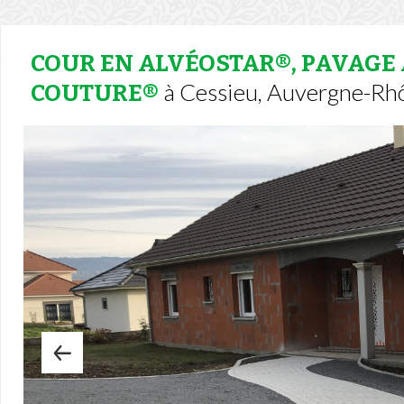
COUR EN ALVÉOSTAR®, PAVAGE 
à Cessieu, Auvergne-Rh
COUTURE®