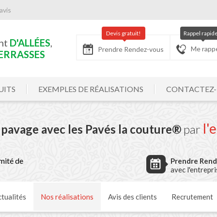
avis
Devis gratuit!
Rappel rapid
nt
D'ALLÉES
,
Me rapp
Prendre Rendez-vous
ERRASSES
UITS
EXEMPLES DE RÉALISATIONS
CONTACTEZ
l'
 pavage avec les Pavés la couture®
par
mité de
Prendre Ren
avec l'entrepr
tualités
Nos
réalisations
Avis
des clients
Recrutement