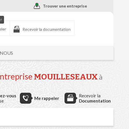
Trouver une entreprise
e!
eler
Recevoir la documentation
-NOUS
entreprise
MOUILLESEAUX
à
dez-vous
Recevoir la
Me rappeler
ise
Documentation