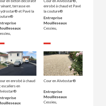
our en béton décoratif
Cour en Alvéostar®,
rainant, terrasse en
enrobé à chaud et Pavé
ydrostar® et Pavé la
la couture®
outure®
Entreprise
ntreprise
Mouilleseaux
ouilleseaux
Cessieu,
essieu,
our en enrobé à chaud
Cour en Alvéostar®
t escaliers en
lvéostar®
Entreprise
Mouilleseaux
ntreprise
Cessieu,
ouilleseaux