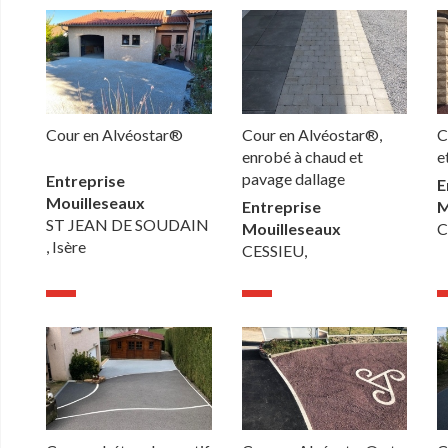
Cour en Alvéostar®
Cour en Alvéostar®,
C
enrobé à chaud et
e
pavage dallage
Entreprise
E
Mouilleseaux
Entreprise
M
ST JEAN DE SOUDAIN
Mouilleseaux
C
, Isère
CESSIEU,