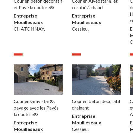
Cour en béton decoratif
Cour en Alvéostar® et
C
et Pavé la couture®
enrobé à chaud
d
H
Entreprise
Entreprise
c
Mouilleseaux
Mouilleseaux
CHATONNAY,
Cessieu,
E
M
C
Cour en Gravistar®,
Cour en béton décoratif
C
pavage avec les Pavés
drainant
e
la couture®
A
Entreprise
Entreprise
Mouilleseaux
E
Mouilleseaux
Cessieu,
M