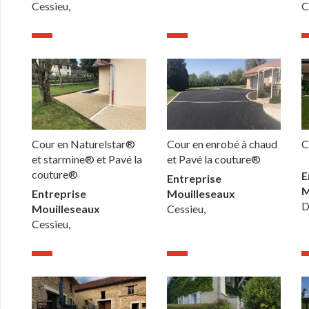
Cessieu,
C
Cour en Naturelstar®
Cour en enrobé à chaud
C
et starmine® et Pavé la
et Pavé la couture®
couture®
E
Entreprise
M
Entreprise
Mouilleseaux
D
Mouilleseaux
Cessieu,
Cessieu,