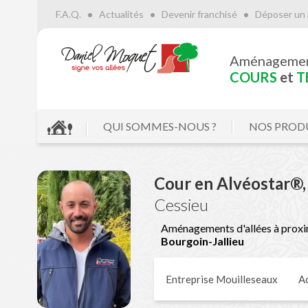
F.A.Q.
Actualités
Devenir franchisé
Déposer un 
Aménageme
COURS
et
T
QUI SOMMES-NOUS ?
NOS PROD
Cour en Alvéostar®,
Cessieu
Aménagements d'allées à proxi
Bourgoin-Jallieu
Entreprise Mouilleseaux
Ac