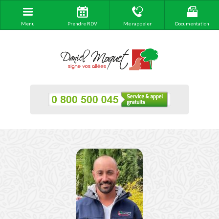
Menu
Prendre RDV
Me rappeler
Documentation