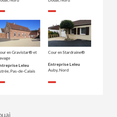
our en Gravistar® et
Cour en Stardraine®
avage
Entreprise Leleu
ntreprise Leleu
Auby, Nord
strée, Pas-de-Calais
ouai