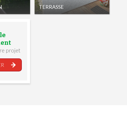
N
TERRASSE
le
ent
re projet
ER