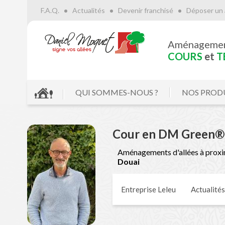
F.A.Q.
Actualités
Devenir franchisé
Déposer un 
Aménageme
COURS
et
T
QUI SOMMES-NOUS ?
NOS PROD
Cour en DM Green® 
Aménagements d'allées à proxi
Douai
Entreprise Leleu
Actualités