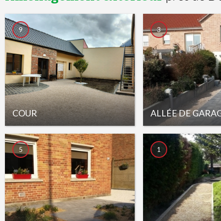
9
3
COUR
ALLÉE DE GARA
5
1