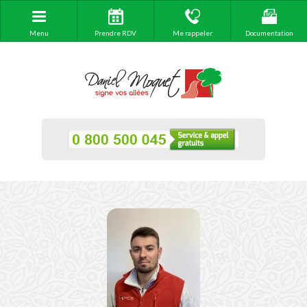
Menu
Prendre RDV
Me rappeler
Documentation