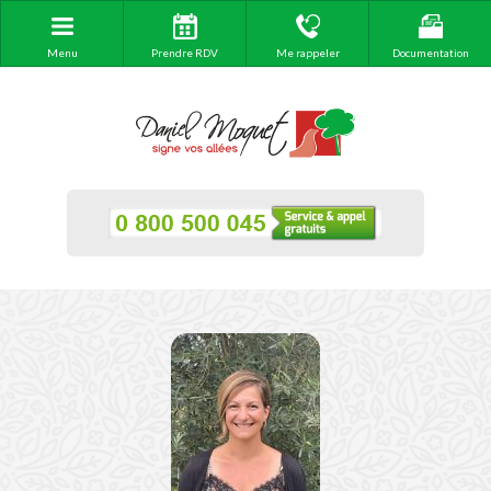
Menu
Prendre RDV
Me rappeler
Documentation