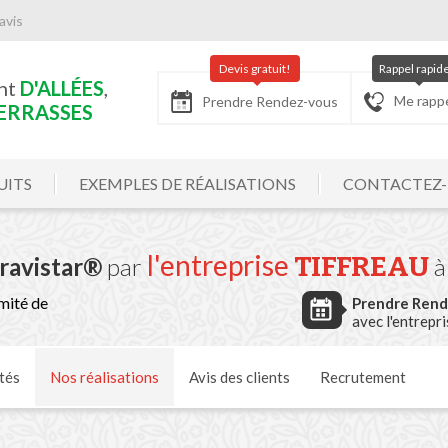
avis
Devis gratuit!
Rappel rapid
nt
D'ALLÉES
,
Me rapp
Prendre Rendez-vous
ERRASSES
UITS
EXEMPLES DE RÉALISATIONS
CONTACTEZ
l'entreprise
TIFFREAU
Gravistar®
par
à
mité de
Prendre Ren
avec l'entrepr
tés
Nos
réalisations
Avis
des clients
Recrutement