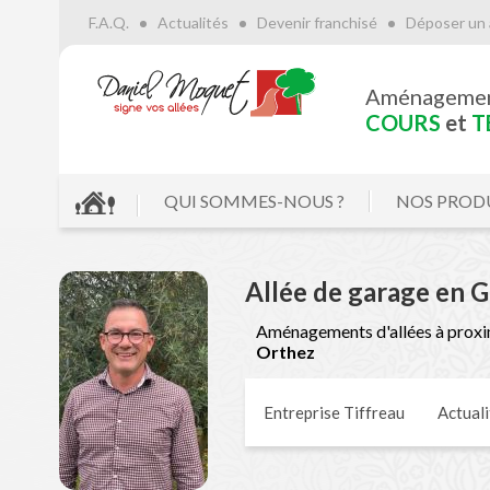
F.A.Q.
Actualités
Devenir franchisé
Déposer un 
Aménageme
COURS
et
T
QUI SOMMES-NOUS ?
NOS PROD
Allée de garage en 
Aménagements d'allées à proxi
Orthez
Entreprise Tiffreau
Actuali