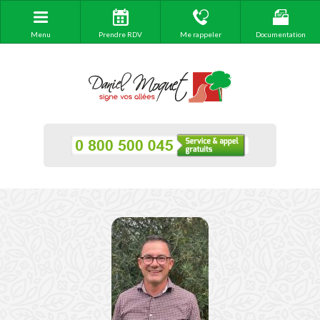
Menu
Prendre RDV
Me rappeler
Documentation