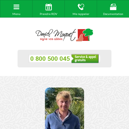
Menu
Prendre RDV
Me rappeler
Documentation