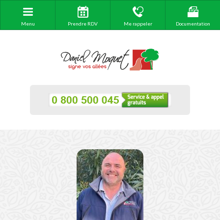
Menu
Prendre RDV
Me rappeler
Documentation