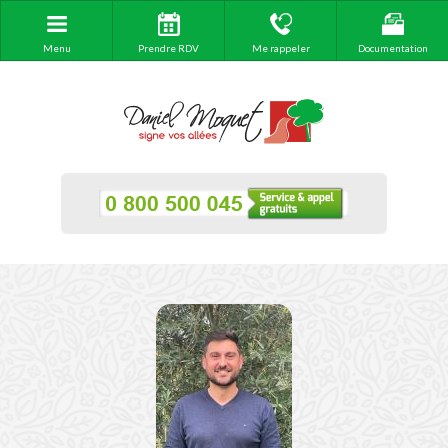
Menu
Prendre RDV
Me rappeler
Documentation