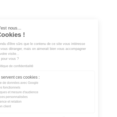
Salut c'est nous...
les Cookies !
On a attendu d'être sûrs que le contenu de
ce site vous intéresse avant de vous déranger, mais on aimerait bien
vous accompagner pendant votre visite...
C'est OK pour vous ?
Lire la politique de confidentialité
À quoi servent ces cookies :
Partage de données avec Google
Cookies fonctionnels
Statistiques et mesure d'audience
Annonces personnalisées
Expérience et relation
Relation client