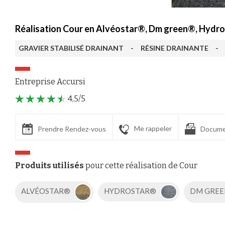
Réalisation Cour en Alvéostar®, Dm green®, Hydros
GRAVIER STABILISÉ DRAINANT
-
RÉSINE DRAINANTE
-
Entreprise Accursi
4,5/5
Me rappeler
Prendre Rendez-vous
Docume
Produits utilisés
pour cette réalisation de Cour
ALVÉOSTAR®
HYDROSTAR®
DM GRE
Axeptio consent
Plateforme de Gestion du Consentement : Personnalisez vos Options