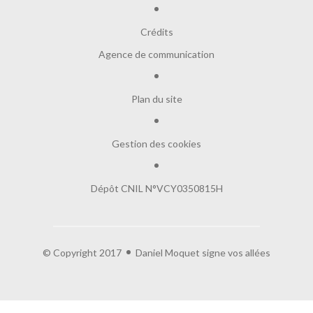
Crédits
Agence de communication
Plan du site
Gestion des cookies
Dépôt CNIL N°VCY0350815H
e contenu de ce site vous intéresse
on aimerait bien vous accompagner
© Copyright 2017
Daniel Moquet signe vos allées
es :
ogle