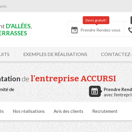
avis
Devis gratuit!
nt
D'ALLÉES
,
Prendre Rendez-vous
ERRASSES
UITS
EXEMPLES DE RÉALISATIONS
CONTACTEZ
l'entreprise ACCURSI
tation
de
mité de
Prendre Ren
avec l'entrepr
és
Nos
réalisations
Avis
des clients
Recrutement