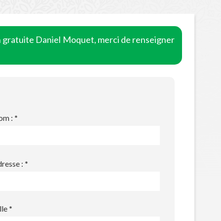
n gratuite Daniel Moquet, merci de renseigner
om :
*
resse :
*
lle
*