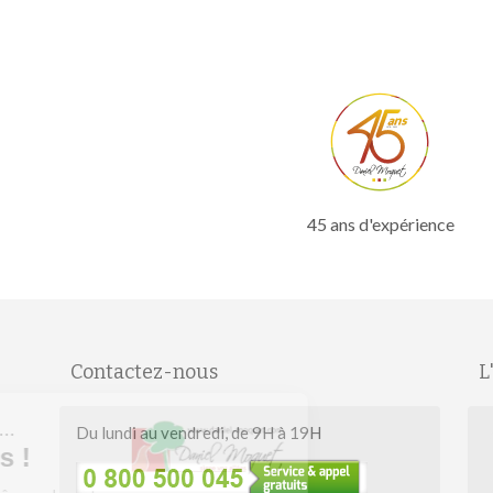
45 ans d'expérience
Contactez-nous
L
Salut c'est nous...
Du lundi au vendredi, de 9H à 19H
les Cookies !