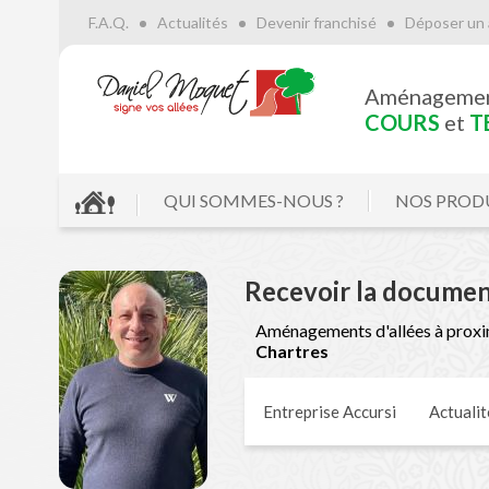
F.A.Q.
Actualités
Devenir franchisé
Déposer un 
Aménageme
COURS
et
T
QUI SOMMES-NOUS ?
NOS PROD
Recevoir la documen
Aménagements d'allées à proxi
Chartres
Entreprise Accursi
Actualit