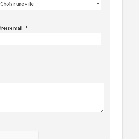
resse mail :
*