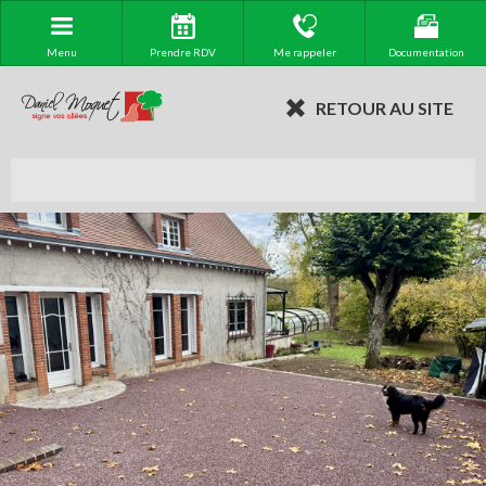
Menu
Prendre RDV
Me rappeler
Documentation
RETOUR AU SITE