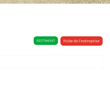
0237346147
Fiche de l'entreprise