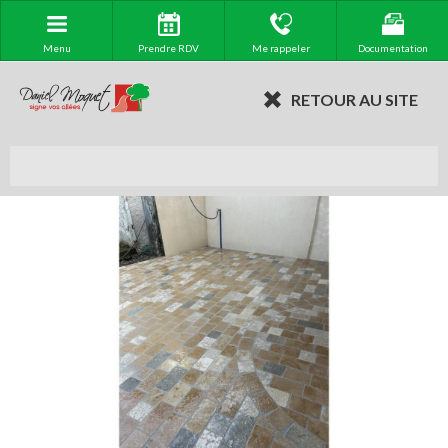
Menu
Prendre RDV
Me rappeler
Documentation
RETOUR AU SITE