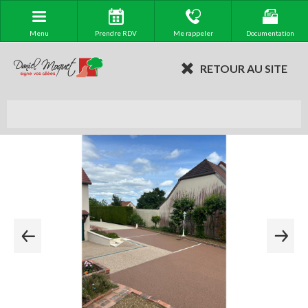
Menu
Prendre RDV
Me rappeler
Documentation
RETOUR AU SITE