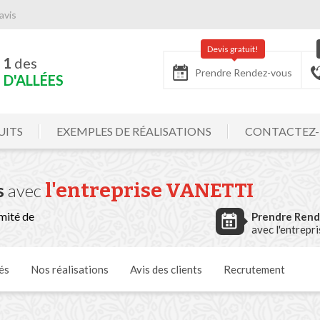
avis
Devis gratuit!
 1
des
Prendre Rendez-vous
D'ALLÉES
UITS
EXEMPLES DE RÉALISATIONS
CONTACTEZ
l'entreprise VANETTI
s
avec
mité de
Prendre Ren
avec l'entrepr
és
Nos
réalisations
Avis
des clients
Recrutement