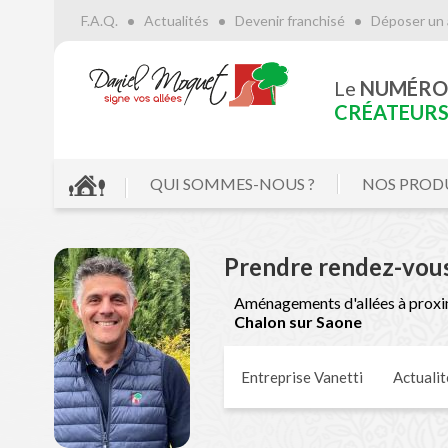
F.A.Q.
Actualités
Devenir franchisé
Déposer un 
Le
NUMÉRO
CRÉATEURS 
QUI SOMMES-NOUS ?
NOS PROD
Prendre rendez-vou
Aménagements d'allées à proxi
Chalon sur Saone
Entreprise Vanetti
Actualit