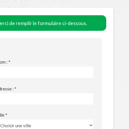
rci de remplir le formulaire ci-dessous.
om :
*
resse :
*
lle
*