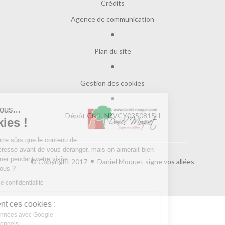
Crédits
Agence de communication
Plan du site
Gestion des cookies
Salut c'est nous...
Dépôt CNIL N°VCY0350815H
les Cookies !
On a attendu d'être sûrs que le contenu de
ce site vous intéresse avant de vous déranger, mais on aimerait bien
vous accompagner pendant votre visite...
© Copyright 2017
Daniel Moquet signe vos allées
C'est OK pour vous ?
Lire la politique de confidentialité
À quoi servent ces cookies :
Partage de données avec Google
Cookies fonctionnels