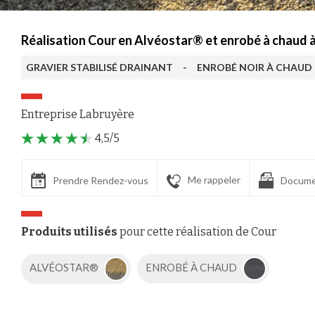
Réalisation Cour en Alvéostar® et enrobé à chaud à
GRAVIER STABILISÉ DRAINANT
-
ENROBÉ NOIR À CHAUD
Entreprise Labruyère
4,5/5
Me rappeler
Prendre Rendez-vous
Docume
Produits utilisés
pour cette réalisation de Cour
ALVÉOSTAR®
ENROBÉ À CHAUD
Axeptio consent
Plateforme de Gestion du Consentement : Personnalisez vos Options