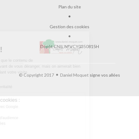
Plan du site
Gestion des cookies
Salut c'est nous...
Dépôt CNIL N°VCY0350815H
les Cookies !
On a attendu d'être sûrs que le contenu de
ce site vous intéresse avant de vous déranger, mais on aimerait bien
vous accompagner pendant votre visite...
© Copyright 2017
Daniel Moquet signe vos allées
C'est OK pour vous ?
Lire la politique de confidentialité
À quoi servent ces cookies :
Partage de données avec Google
Cookies fonctionnels
Statistiques et mesure d'audience
Annonces personnalisées
Expérience et relation
Relation client