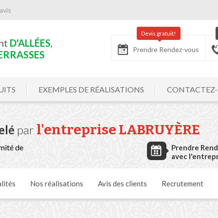
avis
Devis gratuit!
nt
D'ALLÉES
,
Prendre Rendez-vous
ERRASSES
UITS
EXEMPLES DE RÉALISATIONS
CONTACTEZ
l'entreprise
LABRUYÈRE
elé
par
mité de
Prendre Ren
avec l'entrep
lités
Nos
réalisations
Avis
des clients
Recrutement