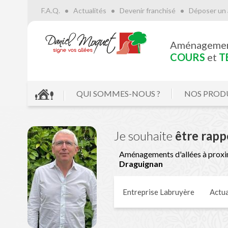
F.A.Q.
Actualités
Devenir franchisé
Déposer un 
Aménageme
COURS
et
T
QUI SOMMES-NOUS ?
NOS PROD
Je souhaite
être rapp
Aménagements d'allées à proxi
Draguignan
Entreprise Labruyère
Actua