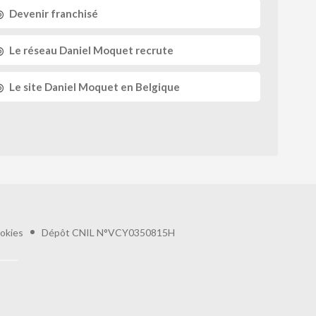
Devenir franchisé
Le réseau
Daniel Moquet recrute
Le site
Daniel Moquet
en Belgique
okies
Dépôt CNIL N°VCY0350815H
préférences pour contrôler la manière dont vos informations sont manipulées.