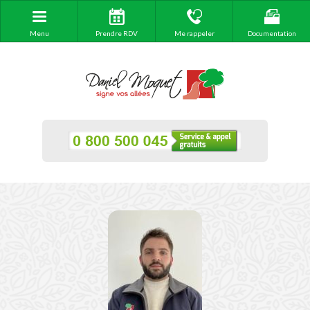
Menu
Prendre RDV
Me rappeler
Documentation