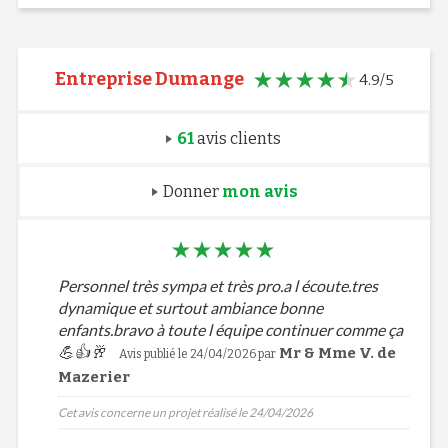
Entreprise Dumange
4.9/5
61
avis clients
Donner
mon avis
Personnel très sympa et très pro.a l écoute.tres
dynamique et surtout ambiance bonne
enfants.bravo à toute l équipe continuer comme ça
💪👍🥂
Mr & Mme V. de
Avis publié le 24/04/2026 par
Mazerier
Cet avis concerne un projet réalisé le 24/04/2026