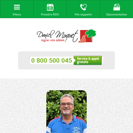
Menu
Prendre RDV
Me rappeler
Documentation