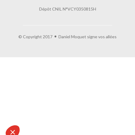
Dépôt CNIL N°VCY0350815H
Salut c'est nous...
les Cookies !
© Copyright 2017
Daniel Moquet signe vos allées
On a attendu d'être sûrs que le contenu de ce site vous intéresse
avant de vous déranger, mais on aimerait bien vous accompagner
pendant votre visite...
C'est OK pour vous ?
Lire la politique de confidentialité
À quoi servent ces cookies :
Partage de données avec Google
Cookies fonctionnels
Statistiques et mesure d'audience
Annonces personnalisées
Expérience et relation
Relation client
Consentements certifiés par