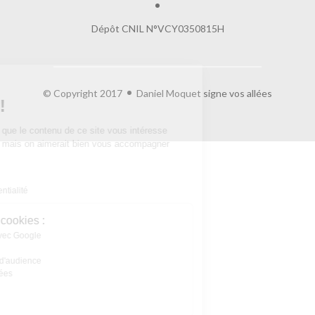
Dépôt CNIL N°VCY0350815H
Salut c'est nous...
© Copyright 2017
Daniel Moquet signe vos allées
les Cookies !
On a attendu d'être sûrs que le contenu de
ce site vous intéresse avant de vous déranger, mais on aimerait bien
vous accompagner pendant votre visite...
C'est OK pour vous ?
Lire la politique de confidentialité
À quoi servent ces cookies :
Partage de données avec Google
Cookies fonctionnels
Statistiques et mesure d'audience
Annonces personnalisées
Expérience et relation
Relation client