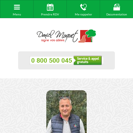
Menu
Prendre RDV
Me rappeler
Documentation