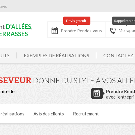
avis
Devis gratuit!
Rappel rapid
nt
D'ALLÉES
,
Me rapp
Prendre Rendez-vous
ERRASSES
UITS
EXEMPLES DE RÉALISATIONS
CONTACTEZ
SEVEUR
DONNE DU STYLE À VOS ALLÉ
mité de
Prendre Ren
avec l'entrepr
s
réalisations
Avis
des clients
Recrutement