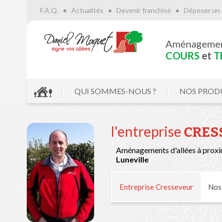
F.A.Q.
Actualités
Devenir franchisé
Déposer un 
Aménageme
COURS
et
T
QUI SOMMES-NOUS ?
NOS PROD
l'entreprise
CRES
Aménagements d'allées à proxi
Luneville
Entreprise Cresseveur
No