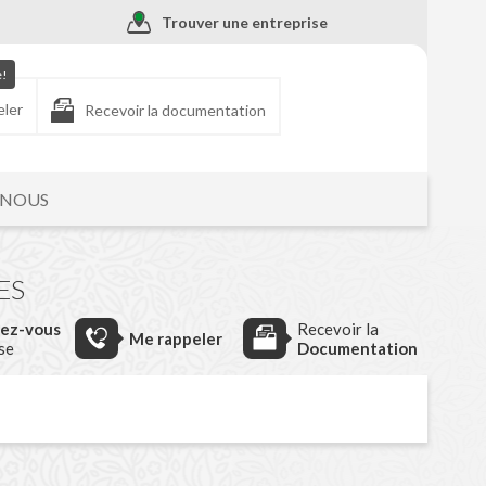
Trouver une entreprise
e!
eler
Recevoir la documentation
-NOUS
ES
dez-vous
Recevoir la
Me rappeler
ise
Documentation