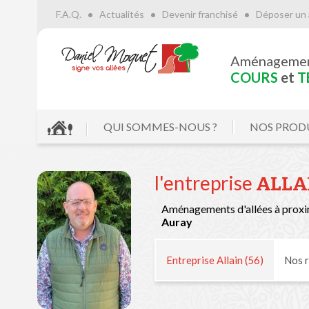
F.A.Q.
Actualités
Devenir franchisé
Déposer un 
Aménageme
COURS
et
T
QUI SOMMES-NOUS ?
NOS PROD
l'entreprise
ALLAI
Aménagements d'allées à proxi
Auray
Entreprise Allain (56)
Nos