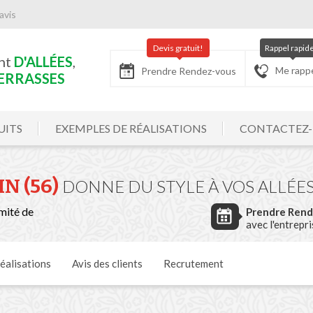
avis
Devis gratuit!
Rappel rapid
nt
D'ALLÉES
,
Me rapp
Prendre Rendez-vous
ERRASSES
UITS
EXEMPLES DE RÉALISATIONS
CONTACTEZ
N (56)
DONNE DU STYLE À VOS ALLÉE
mité de
Prendre Ren
avec l'entrepr
réalisations
Avis
des clients
Recrutement