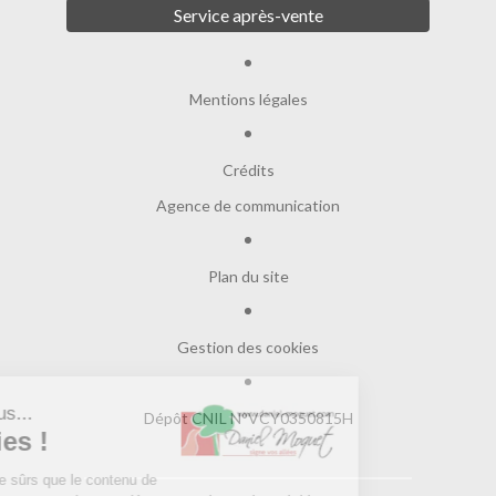
Service après-vente
Mentions légales
Crédits
Agence de communication
Plan du site
Gestion des cookies
Salut c'est nous...
Dépôt CNIL N°VCY0350815H
les Cookies !
On a attendu d'être sûrs que le contenu de