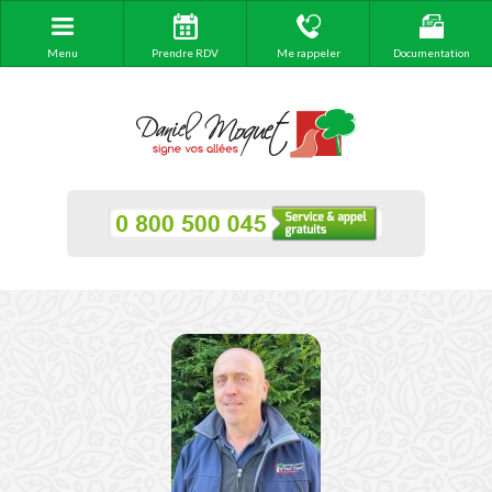
Menu
Prendre RDV
Me rappeler
Documentation