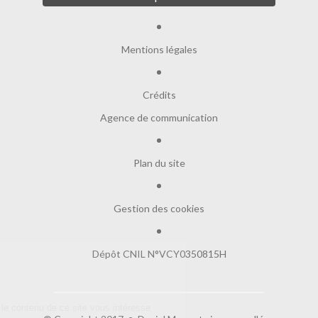
Mentions légales
Crédits
Agence de communication
Plan du site
Gestion des cookies
Dépôt CNIL N°VCY0350815H
Salut c'est nous...
les Cookies !
On a attendu d'être sûrs que le contenu de