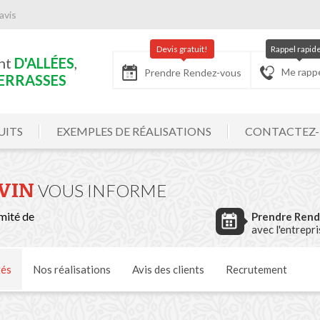
avis
Devis gratuit!
Rappel rapid
nt
D'ALLÉES
,
Me rapp
Prendre Rendez-vous
ERRASSES
UITS
EXEMPLES DE RÉALISATIONS
CONTACTEZ
VIN
VOUS INFORME
mité de
Prendre Ren
avec l'entrepr
tés
Nos
réalisations
Avis
des clients
Recrutement