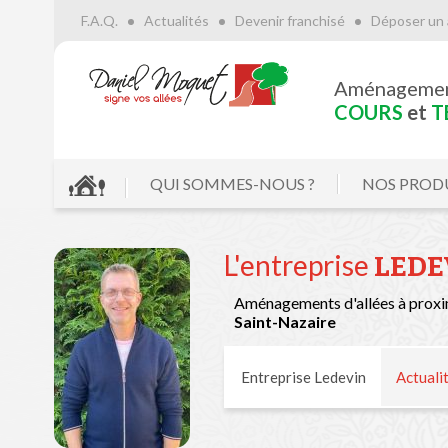
F.A.Q.
Actualités
Devenir franchisé
Déposer un 
Aménageme
COURS
et
T
QUI SOMMES-NOUS ?
NOS PROD
L'entreprise
LEDE
Aménagements d'allées à proxi
Saint-Nazaire
Entreprise Ledevin
Actuali