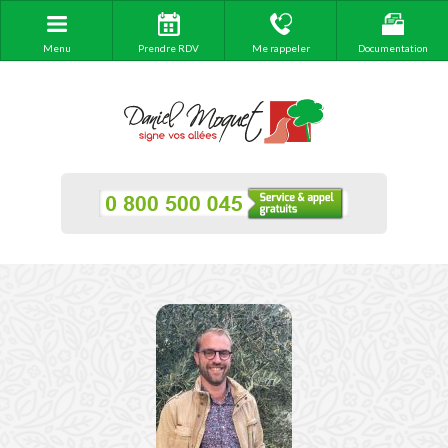
Menu
Prendre RDV
Me rappeler
Documentation