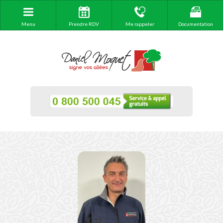
Menu
Prendre RDV
Me rappeler
Documentation