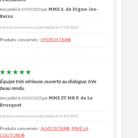
MME S. de Digne-les-
Avis publié le 17/09/2025
par
Bains
Cet avis concerne un projet réalisé le 17/09/2025
Produits concernés :
HYDROSTAR®
Equipe très sérieuse, ouverte au dialogue. très
beau rendu.
MME ET MR P. de Le
Avis publié le 05/02/2025
par
Brusquet
Cet avis concerne un projet réalisé le 31/01/2025
Produits concernés :
ALVÉOSTAR®
,
PAVÉ LA
COUTURE®