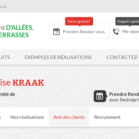
avis
Devis gratuit!
Rappel rapid
nt
D'ALLÉES
,
Me rapp
Prendre Rendez-vous
ERRASSES
UITS
EXEMPLES DE RÉALISATIONS
CONTACTEZ
rise
KRAAK
mité de
Prendre Ren
avec l'entrepr
s
Nos
réalisations
Avis
des clients
Recrutement