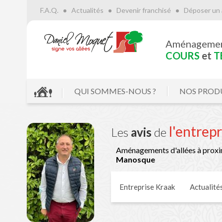
F.A.Q.
Actualités
Devenir franchisé
Déposer un 
Aménageme
COURS
et
T
QUI SOMMES-NOUS ?
NOS PROD
l'entrep
Les
avis
de
Aménagements d'allées à proxi
Manosque
Entreprise Kraak
Actualité