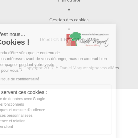
Gestion des cookies
Salut c'est nous...
Dépôt CNIL N°VCY0350815H
les Cookies !
On a attendu d'être sûrs que le contenu de
ce site vous intéresse avant de vous déranger, mais on aimerait bien
vous accompagner pendant votre visite...
© Copyright 2017
Daniel Moquet signe vos allées
C'est OK pour vous ?
Lire la politique de confidentialité
À quoi servent ces cookies :
Partage de données avec Google
Cookies fonctionnels
Statistiques et mesure d'audience
Annonces personnalisées
Expérience et relation
Relation client