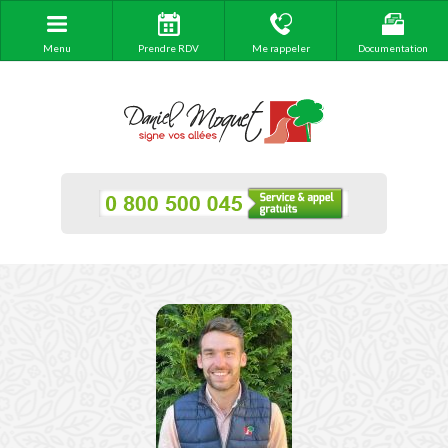
Menu
Prendre RDV
Me rappeler
Documentation