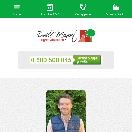
Menu
Prendre RDV
Me rappeler
Documentation