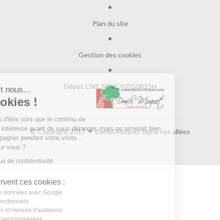
Plan du site
Gestion des cookies
Dépôt CNIL N°VCY0350815H
Salut c'est nous...
les Cookies !
On a attendu d'être sûrs que le contenu de
ce site vous intéresse avant de vous déranger, mais on aimerait bien
© Copyright 2017
Daniel Moquet signe vos allées
vous accompagner pendant votre visite...
C'est OK pour vous ?
Lire la politique de confidentialité
À quoi servent ces cookies :
Partage de données avec Google
Cookies fonctionnels
Statistiques et mesure d'audience
Annonces personnalisées