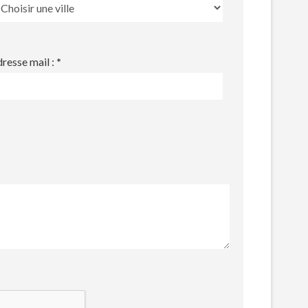
resse mail :
*