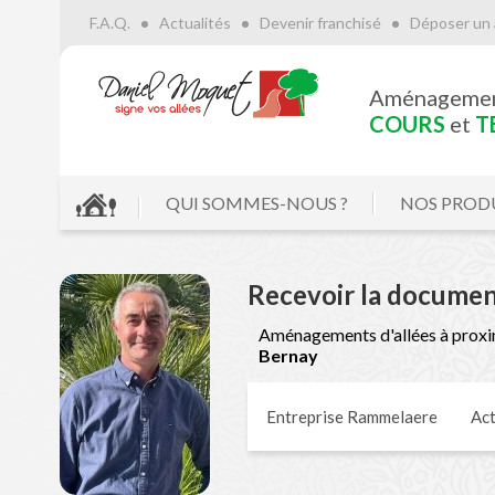
F.A.Q.
Actualités
Devenir franchisé
Déposer un 
Aménageme
COURS
et
T
QUI SOMMES-NOUS ?
NOS PROD
Recevoir la documen
Aménagements d'allées à proxi
Bernay
Entreprise Rammelaere
Act