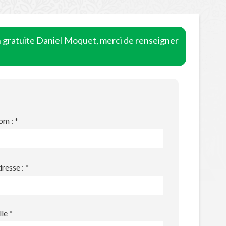
n gratuite Daniel Moquet, merci de renseigner
om :
*
resse :
*
lle
*