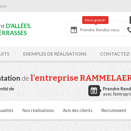
avis
Devis gratuit!
nt
D'ALLÉES
,
Prendre Rendez-vous
ERRASSES
UITS
EXEMPLES DE RÉALISATIONS
CONTACTEZ
l'entreprise RAMMELAE
tation
de
mité de
Prendre Ren
avec l'entrepr
ualités
Nos
réalisations
Avis
des clients
Recrutement