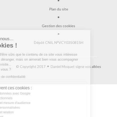
Plan du site
Gestion des cookies
Salut c'est nous...
Dépôt CNIL N°VCY0350815H
les Cookies !
On a attendu d'être sûrs que le contenu de
ce site vous intéresse avant de vous déranger, mais on aimerait bien
vous accompagner pendant votre visite...
© Copyright 2017
Daniel Moquet signe vos allées
C'est OK pour vous ?
Lire la politique de confidentialité
À quoi servent ces cookies :
Partage de données avec Google
Cookies fonctionnels
Statistiques et mesure d'audience
Annonces personnalisées
Expérience et relation