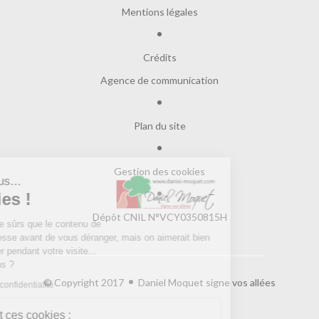
Mentions légales
Crédits
Agence de communication
Plan du site
Gestion des cookies
Salut c'est nous...
les Cookies !
Dépôt CNIL N°VCY0350815H
On a attendu d'être sûrs que le contenu de
ce site vous intéresse avant de vous déranger, mais on aimerait bien
vous accompagner pendant votre visite...
C'est OK pour vous ?
© Copyright 2017
Daniel Moquet signe vos allées
Lire la politique de confidentialité
À quoi servent ces cookies :