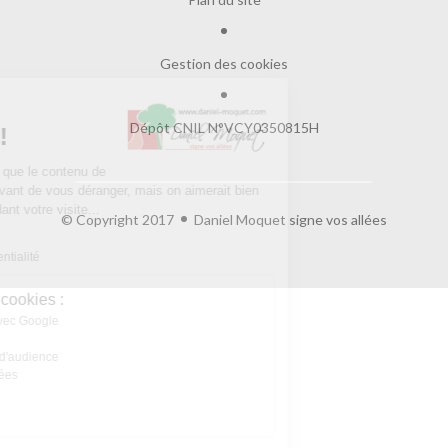
Gestion des cookies
Salut c'est nous...
Dépôt CNIL N°VCY0350815H
les Cookies !
On a attendu d'être sûrs que le contenu de
ce site vous intéresse avant de vous déranger, mais on aimerait bien
vous accompagner pendant votre visite...
© Copyright 2017
Daniel Moquet signe vos allées
C'est OK pour vous ?
Lire la politique de confidentialité
À quoi servent ces cookies :
Partage de données avec Google
Cookies fonctionnels
Statistiques et mesure d'audience
Annonces personnalisées
Expérience et relation
Relation client