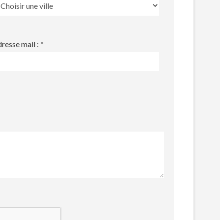
resse mail :
*