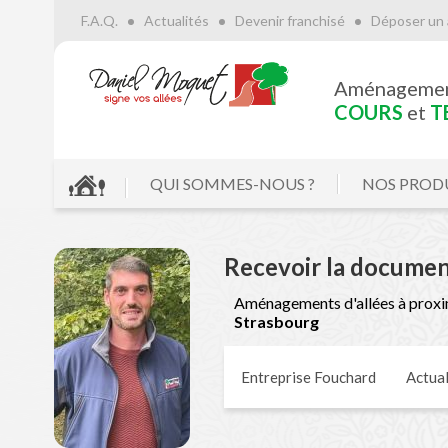
F.A.Q.
Actualités
Devenir franchisé
Déposer un 
Aménageme
COURS
et
T
QUI SOMMES-NOUS ?
NOS PROD
Recevoir la documen
Aménagements d'allées à proxi
Strasbourg
Entreprise Fouchard
Actual