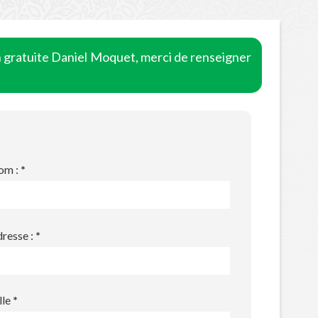
n gratuite Daniel Moquet, merci de renseigner
om :
*
resse :
*
lle
*