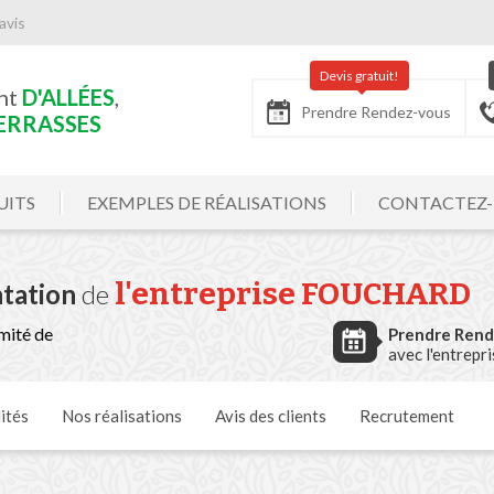
avis
Devis gratuit!
nt
D'ALLÉES
,
Prendre Rendez-vous
ERRASSES
UITS
EXEMPLES DE RÉALISATIONS
CONTACTEZ
l'entreprise FOUCHARD
tation
de
mité de
Prendre Ren
avec l'entrepr
ités
Nos
réalisations
Avis
des clients
Recrutement