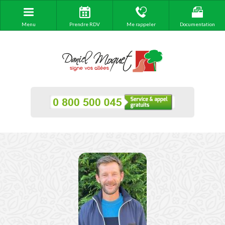
Menu
Prendre RDV
Me rappeler
Documentation